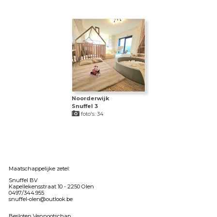
Noorderwijk
Snuffel 3
foto's: 34
Maatschappelijke zetel:
Snuffel BV
Kapellekensstraat 10 -
2250 Olen
0497/344.955
snuffel-olen@outlook.be
Besloten Vennootschap