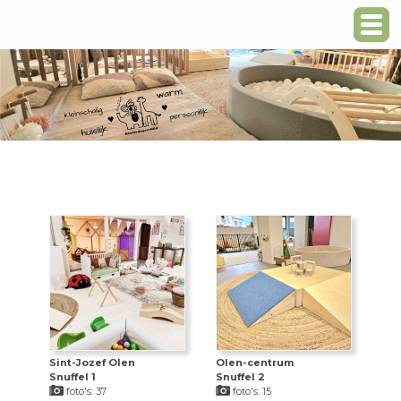
Sint-Jozef Olen
Olen-centrum
Snuffel 1
Snuffel 2
foto's: 37
foto's: 15