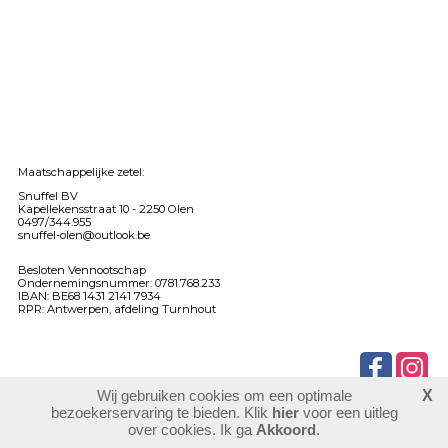
Maatschappelijke zetel:
Snuffel BV
Kapellekensstraat 10 -
2250 Olen
0497/344.955
snuffel-olen@outlook.be
Besloten Vennootschap
Ondernemingsnummer: 0781.768.233
IBAN: BE68 1431 2141 7934
RPR: Antwerpen, afdeling Turnhout
Wij gebruiken cookies om een optimale
X
902725
bezoekers
bezoekerservaring te bieden. Klik
hier
voor een uitleg
login
over cookies. Ik ga
Akkoord
.
website maken
laatste wijziging: 03-06-2026