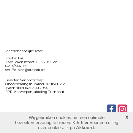
Maatschappelijke zetel:
Snuffel BV
Kapellekensstraat 10 -
2250 Olen
0497/344.955
snuffel-olen@outlook.be
Besloten Vennootschap
Ondernemingsnummer: 0781.768.233
IBAN: BE68 1431 2141 7934
RPR: Antwerpen, afdeling Turnhout
Wij gebruiken cookies om een optimale
X
903263
bezoekers
bezoekerservaring te bieden. Klik
hier
voor een uitleg
login
over cookies. Ik ga
Akkoord
.
website maken
laatste wijziging: 03-06-2026