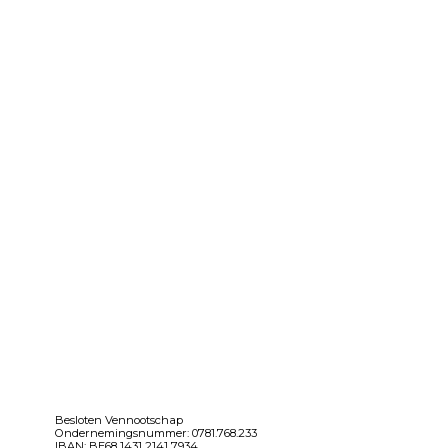
Besloten Vennootschap
Ondernemingsnummer: 0781.768.233
IBAN: BE68 1431 2141 7934