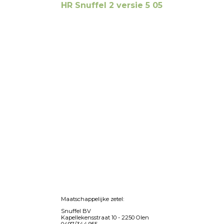
HR Snuffel 2 versie 5 05
Maatschappelijke zetel:
Snuffel BV
Kapellekensstraat 10 -
2250 Olen
0497/344.955