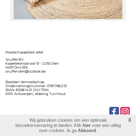
Maatschappelijke zetel:
Snuffel BV
Kapellekensstraat 10 -
2250 Olen
0497/344.955
snuffel-olen@outlook.be
Besloten Vennootschap
Ondernemingsnummer: 0781.768.233
IBAN: BE68 1431 2141 7934
RPR: Antwerpen, afdeling Turnhout
Wij gebruiken cookies om een optimale
X
904049
bezoekers
bezoekerservaring te bieden. Klik
hier
voor een uitleg
login
over cookies. Ik ga
Akkoord
.
website maken
laatste wijziging: 03-06-2026