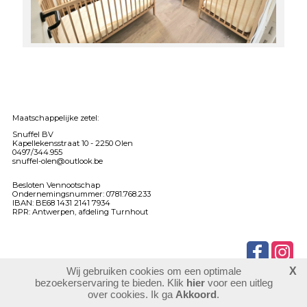
Maatschappelijke zetel:
Snuffel BV
Kapellekensstraat 10 -
2250 Olen
0497/344.955
snuffel-olen@outlook.be
Besloten Vennootschap
Ondernemingsnummer: 0781.768.233
IBAN: BE68 1431 2141 7934
RPR: Antwerpen, afdeling Turnhout
Wij gebruiken cookies om een optimale
X
903081
bezoekers
bezoekerservaring te bieden. Klik
hier
voor een uitleg
login
over cookies. Ik ga
Akkoord
.
website maken
laatste wijziging: 03-06-2026